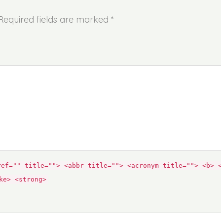
 Required fields are marked *
ref="" title=""> <abbr title=""> <acronym title=""> <b> 
ke> <strong>