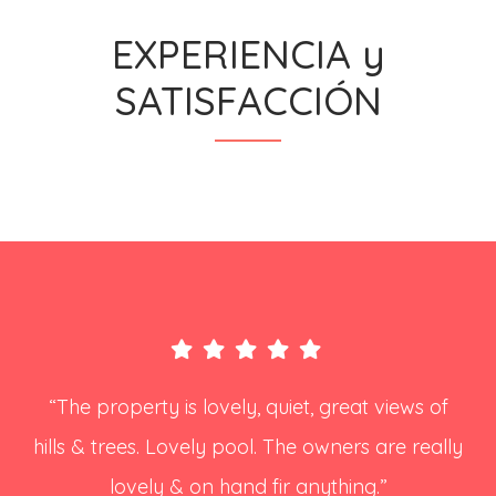
EXPERIENCIA y
SATISFACCIÓN
“The property is lovely, quiet, great views of
hills & trees. Lovely pool. The owners are really
lovely & on hand fir anything.”