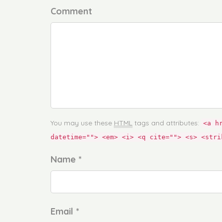
Comment
You may use these
HTML
tags and attributes:
<a h
datetime=""> <em> <i> <q cite=""> <s> <stri
Name *
Email *