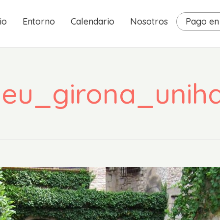
io
Entorno
Calendario
Nosotros
Pago en 
ueu_girona_uniha