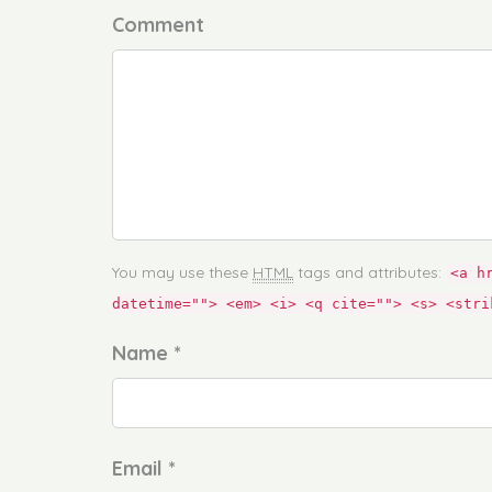
Comment
You may use these
HTML
tags and attributes:
<a h
datetime=""> <em> <i> <q cite=""> <s> <stri
Name *
Email *