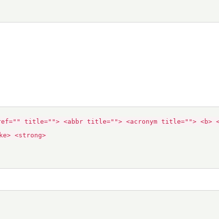
ref="" title=""> <abbr title=""> <acronym title=""> <b> 
ke> <strong>